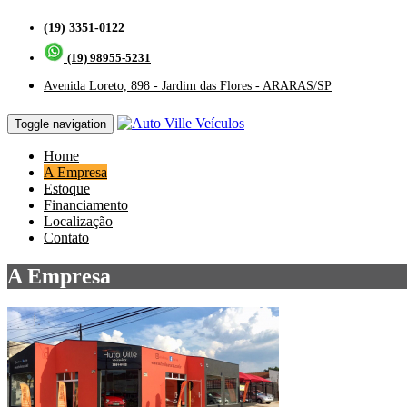
(19) 3351-0122
(19) 98955-5231
Avenida Loreto, 898 - Jardim das Flores - ARARAS/SP
Toggle navigation
Home
A Empresa
Estoque
Financiamento
Localização
Contato
A Empresa